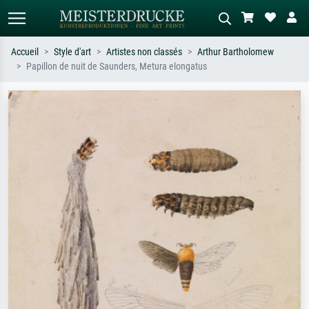
Accueil
Style d'art
Artistes non classés
Arthur Bartholomew
Papillon de nuit de Saunders, Metura elongatus
Recherche standard
Recherche d'images IA
Recherchez par artiste, titre ou style –
Décrivez la scène – ex. prairie verte,
ex. Monet, Nuit étoilée,
abstrait avec beaucoup de rouge,
impressionnisme, vague de Hokusai,
tableau sombre, nu debout près d'un
nu.
arbre.