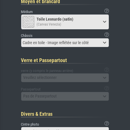
Moyen et brancard
Médium
Toile Leonardo (satin)
(Canvas Venezia)
Châssis
Cadre en toile - Image reflétée sur le côté
Verre et Passepartout
verre (y compris le panneau arrière)
Veuillez sélectionner
Passepartout
Pas de Passepartout
Divers & Extras
Cintre photo