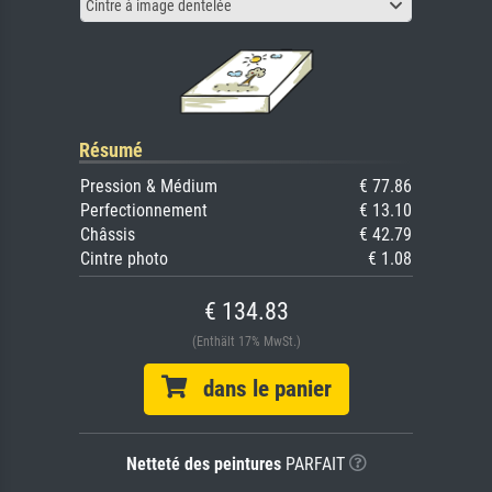
Cintre à image dentelée
Résumé
Pression & Médium
€ 77.86
Perfectionnement
€ 13.10
Châssis
€ 42.79
Cintre photo
€ 1.08
€ 134.83
(Enthält 17% MwSt.)
dans le panier
Netteté des peintures
PARFAIT