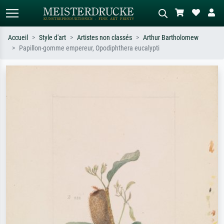
Accueil
Style d'art
Artistes non classés
Arthur Bartholomew
Papillon-gomme empereur, Opodiphthera eucalypti
Recherche standard
Recherche d'images IA
Recherchez par artiste, titre ou style –
Décrivez la scène – ex. prairie verte,
ex. Monet, Nuit étoilée,
abstrait avec beaucoup de rouge,
impressionnisme, vague de Hokusai,
tableau sombre, nu debout près d'un
nu.
arbre.