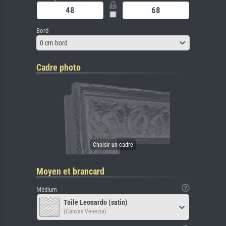
Bord
0 cm bord
Cadre photo
Moyen et brancard
Médium
Toile Leonardo (satin)
(Canvas Venezia)