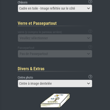
Châssis
Cadre en toile - Image reflétée sur le côté
Verre et Passepartout
verre (y compris le panneau arrière)
Veuillez sélectionner
Passepartout
Pas de Passepartout
Divers & Extras
Cintre photo
Cintre à image dentelée