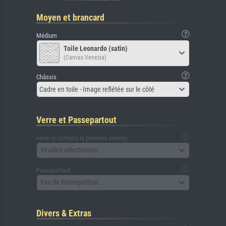
Moyen et brancard
Médium
Toile Leonardo (satin)
(Canvas Venezia)
Châssis
Cadre en toile - Image reflétée sur le côté
Verre et Passepartout
verre (y compris le panneau arrière)
Veuillez sélectionner
Passepartout
Pas de Passepartout
Divers & Extras