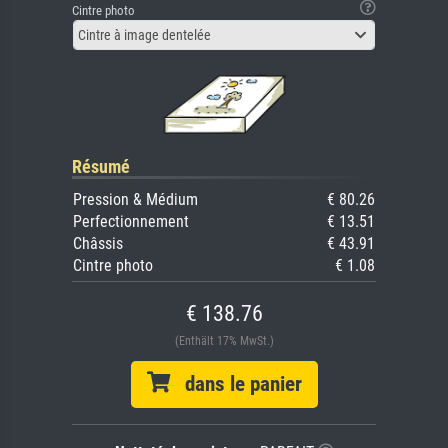
Cintre photo
Cintre à image dentelée
Résumé
Pression & Médium
€ 80.26
Perfectionnement
€ 13.51
Châssis
€ 43.91
Cintre photo
€ 1.08
€ 138.76
(Enthält 17% MwSt.)
dans le panier