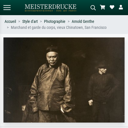
Accueil
Style d'art
Photographie
Arnold Genthe
Marchand et garde du corps, vieux Chinatown, San Francisco
Recherche standard
Recherche d'images IA
Recherchez par artiste, titre ou style –
Décrivez la scène – ex. prairie verte,
ex. Monet, Nuit étoilée,
abstrait avec beaucoup de rouge,
impressionnisme, vague de Hokusai,
tableau sombre, nu debout près d'un
nu.
arbre.