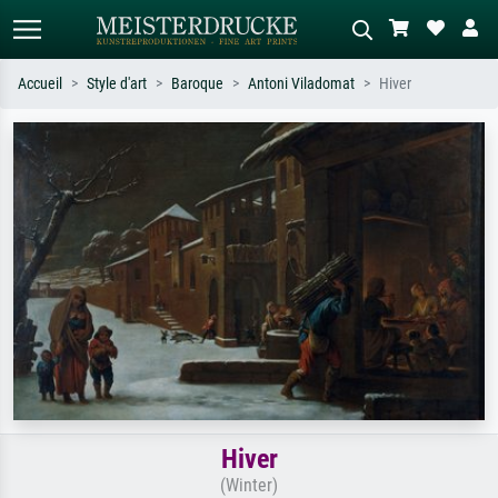
Accueil
Style d'art
Baroque
Antoni Viladomat
Hiver
Recherche standard
Recherche d'images IA
Recherchez par artiste, titre ou style –
Décrivez la scène – ex. prairie verte,
ex. Monet, Nuit étoilée,
abstrait avec beaucoup de rouge,
impressionnisme, vague de Hokusai,
tableau sombre, nu debout près d'un
nu.
arbre.
Hiver
(Winter)