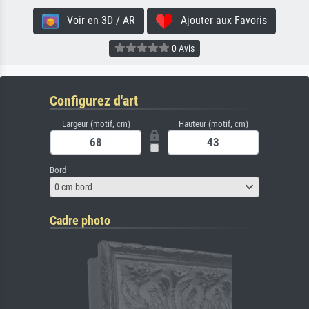
Voir en 3D / AR
Ajouter aux Favoris
0 Avis
Configurez d'art
Largeur (motif, cm)
Hauteur (motif, cm)
Bord
0 cm bord
Cadre photo