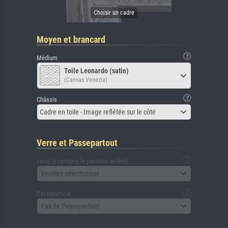
Moyen et brancard
Médium
Toile Leonardo (satin)
(Canvas Venezia)
Châssis
Cadre en toile - Image reflétée sur le côté
Verre et Passepartout
verre (y compris le panneau arrière)
Veuillez sélectionner
Passepartout
Pas de Passepartout