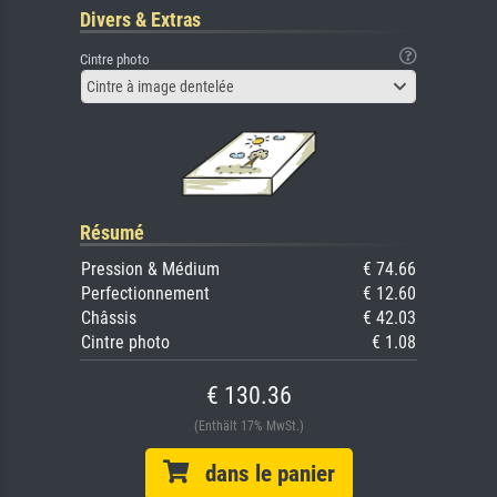
Divers & Extras
Cintre photo
Cintre à image dentelée
Résumé
Pression & Médium
€ 74.66
Perfectionnement
€ 12.60
Châssis
€ 42.03
Cintre photo
€ 1.08
€ 130.36
(Enthält 17% MwSt.)
dans le panier