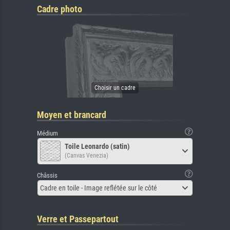
Cadre photo
Moyen et brancard
Médium
Toile Leonardo (satin)
(Canvas Venezia)
Châssis
Cadre en toile - Image reflétée sur le côté
Verre et Passepartout