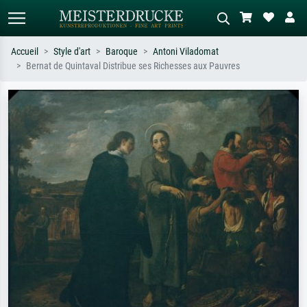
Accueil
Style d'art
Baroque
Antoni Viladomat
Bernat de Quintaval Distribue ses Richesses aux Pauvres
Recherche standard
Recherche d'images IA
Recherchez par artiste, titre ou style –
Décrivez la scène – ex. prairie verte,
ex. Monet, Nuit étoilée,
abstrait avec beaucoup de rouge,
impressionnisme, vague de Hokusai,
tableau sombre, nu debout près d'un
nu.
arbre.