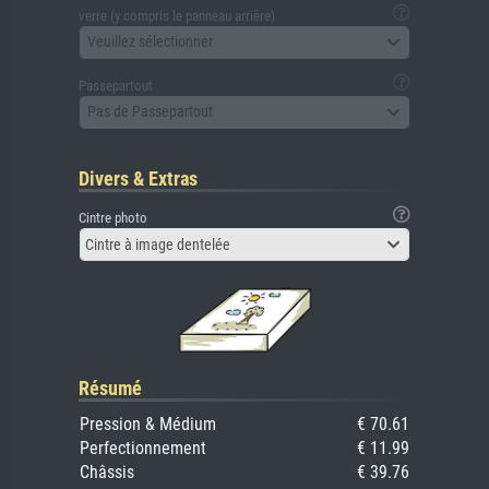
verre (y compris le panneau arrière)
Veuillez sélectionner
Passepartout
Pas de Passepartout
Divers & Extras
Cintre photo
Cintre à image dentelée
Résumé
Pression & Médium
€ 70.61
Perfectionnement
€ 11.99
Châssis
€ 39.76