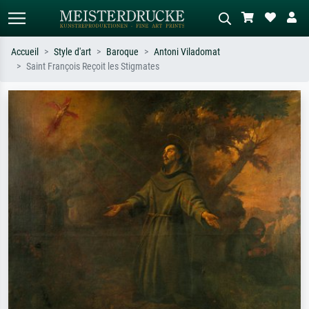
Accueil
Style d'art
Baroque
Antoni Viladomat
Saint François Reçoit les Stigmates
Recherche standard
Recherche d'images IA
Recherchez par artiste, titre ou style –
Décrivez la scène – ex. prairie verte,
ex. Monet, Nuit étoilée,
abstrait avec beaucoup de rouge,
impressionnisme, vague de Hokusai,
tableau sombre, nu debout près d'un
nu.
arbre.