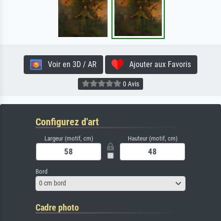
Voir en 3D / AR
Ajouter aux Favoris
0 Avis
Configurez d'art
Largeur (motif, cm)
Hauteur (motif, cm)
Bord
0 cm bord
Cadre photo