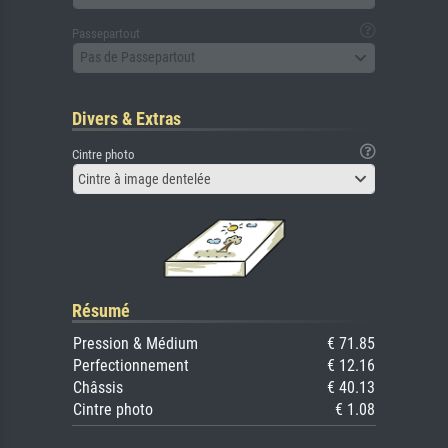
Passepartout
Pas de Passepartout
Divers & Extras
Cintre photo
Cintre à image dentelée
Résumé
Pression & Médium
€ 71.85
Perfectionnement
€ 12.16
Châssis
€ 40.13
Cintre photo
€ 1.08