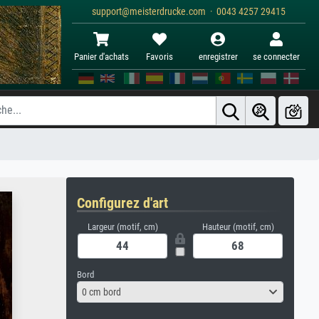
support@meisterdrucke.com · 0043 4257 29415
Panier d'achats
Favoris
enregistrer
se connecter
Configurez d'art
Largeur (motif, cm)
Hauteur (motif, cm)
Bord
0 cm bord