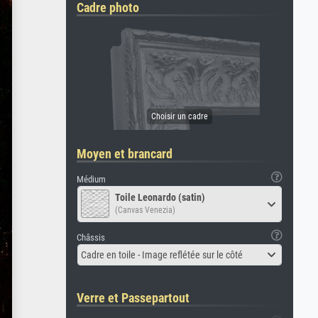
Cadre photo
Moyen et brancard
Médium
Toile Leonardo (satin)
(Canvas Venezia)
Châssis
Cadre en toile - Image reflétée sur le côté
Verre et Passepartout