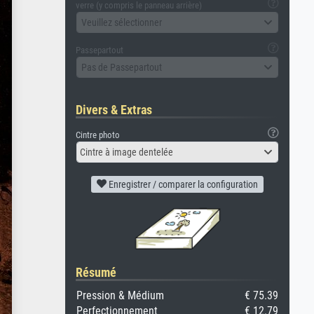
verre (y compris le panneau arrière)
Veuillez sélectionner
Passepartout
Pas de Passepartout
Divers & Extras
Cintre photo
Cintre à image dentelée
Enregistrer / comparer la configuration
Résumé
Pression & Médium
€ 75.39
Perfectionnement
€ 12.79