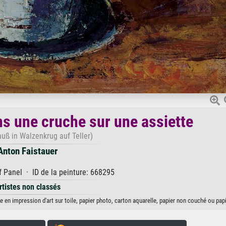
ns une cruche sur une assiette
uß in Walzenkrug auf Teller)
Anton Faistauer
f Panel · ID de la peinture: 668295
rtistes non classés
e en impression d'art sur toile, papier photo, carton aquarelle, papier non couché ou papi