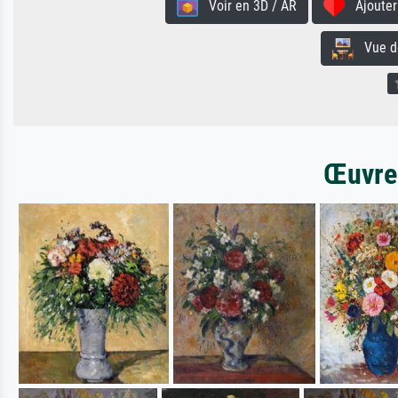
Voir en 3D / AR
Ajouter 
Vue de 
Œuvres