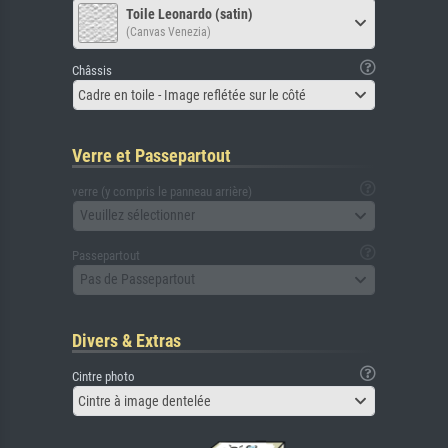
Toile Leonardo (satin)
(Canvas Venezia)
Châssis
Cadre en toile - Image reflétée sur le côté
Verre et Passepartout
verre (y compris le panneau arrière)
Veuillez sélectionner
Passepartout
Pas de Passepartout
Divers & Extras
Cintre photo
Cintre à image dentelée