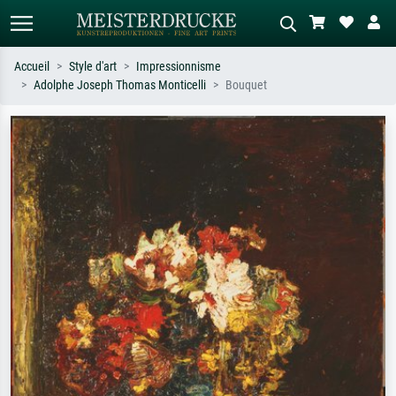
Accueil
Style d'art
Impressionnisme
Adolphe Joseph Thomas Monticelli
Bouquet
Recherche standard
Recherche d'images IA
Recherchez par artiste, titre ou style –
Décrivez la scène – ex. prairie verte,
ex. Monet, Nuit étoilée,
abstrait avec beaucoup de rouge,
impressionnisme, vague de Hokusai,
tableau sombre, nu debout près d'un
nu.
arbre.