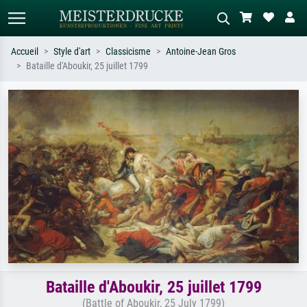
Accueil
Style d'art
Classicisme
Antoine-Jean Gros
Bataille d'Aboukir, 25 juillet 1799
Recherche standard
Recherche d'images IA
Recherchez par artiste, titre ou style –
Décrivez la scène – ex. prairie verte,
ex. Monet, Nuit étoilée,
abstrait avec beaucoup de rouge,
impressionnisme, vague de Hokusai,
tableau sombre, nu debout près d'un
nu.
arbre.
Bataille d'Aboukir, 25 juillet 1799
(Battle of Aboukir, 25 July 1799)