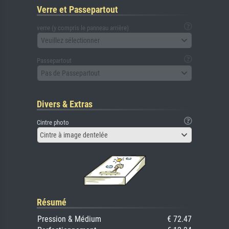
Verre et Passepartout
verre (y compris le panneau arrière)
Veuillez sélectionner
Passepartout
Pas de Passepartout
Divers & Extras
Cintre photo
Cintre à image dentelée
Résumé
Pression & Médium
€ 72.47