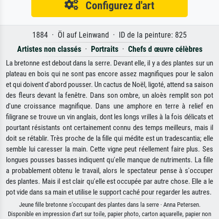
Configurez d'art
1884 · Öl auf Leinwand · ID de la peinture: 825
Artistes non classés
·
Portraits
·
Chefs d œuvre célèbres
La bretonne est debout dans la serre. Devant elle, il y a des plantes sur un
plateau en bois qui ne sont pas encore assez magnifiques pour le salon
et qui doivent d'abord pousser. Un cactus de Noël, ligoté, attend sa saison
des fleurs devant la fenêtre. Dans son ombre, un aloès remplit son pot
d'une croissance magnifique. Dans une amphore en terre à relief en
filigrane se trouve un vin anglais, dont les longs vrilles à la fois délicats et
pourtant résistants ont certainement connu des temps meilleurs, mais il
doit se rétablir. Très proche de la fille qui médite est un tradescantia; elle
semble lui caresser la main. Cette vigne peut réellement faire plus. Ses
longues pousses basses indiquent qu'elle manque de nutriments. La fille
a probablement obtenu le travail, alors le spectateur pense à s'occuper
des plantes. Mais il est clair qu'elle est occupée par autre chose. Elle a le
pot vide dans sa main et utilise le support caché pour regarder les autres.
Jeune fille bretonne s'occupant des plantes dans la serre · Anna Petersen.
Disponible en impression d'art sur toile, papier photo, carton aquarelle, papier non