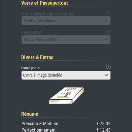
Verre et Passepartout
verre (y compris le panneau arrière)
Veuillez sélectionner
Passepartout
Pas de Passepartout
Divers & Extras
Cintre photo
Cintre à image dentelée
Résumé
Pression & Médium
€ 73.32
Perfectionnement
€ 12.43