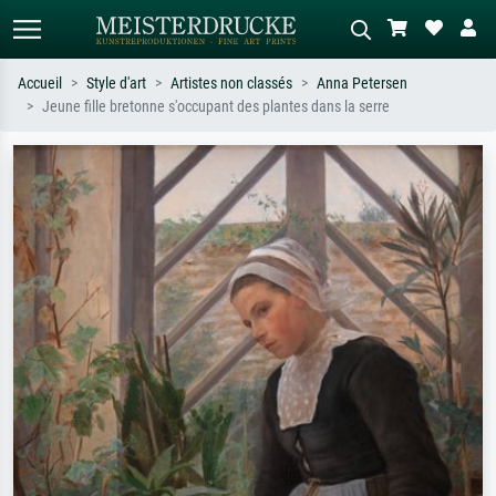
Accueil
Style d'art
Artistes non classés
Anna Petersen
Jeune fille bretonne s'occupant des plantes dans la serre
Recherche standard
Recherche d'images IA
Recherchez par artiste, titre ou style –
Décrivez la scène – ex. prairie verte,
ex. Monet, Nuit étoilée,
abstrait avec beaucoup de rouge,
impressionnisme, vague de Hokusai,
tableau sombre, nu debout près d'un
nu.
arbre.