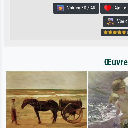
Voir en 3D / AR
Ajouter 
Vue de 
5
Œuvres