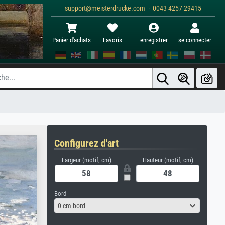
support@meisterdrucke.com · 0043 4257 29415
Panier d'achats
Favoris
enregistrer
se connecter
Configurez d'art
Largeur (motif, cm)
Hauteur (motif, cm)
Bord
0 cm bord