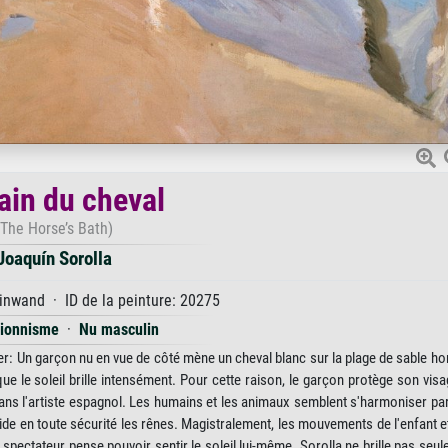
ain du cheval
(The Horse’s Bath)
Joaquín Sorolla
inwand · ID de la peinture: 20275
sionnisme
·
Nu masculin
r: Un garçon nu en vue de côté mène un cheval blanc sur la plage de sable hor
ue le soleil brille intensément. Pour cette raison, le garçon protège son vis
dans l'artiste espagnol. Les humains et les animaux semblent s'harmoniser pa
guide en toute sécurité les rênes. Magistralement, les mouvements de l'enfant e
 spectateur pense pouvoir sentir le soleil lui-même. Sorolla ne brille pas seu