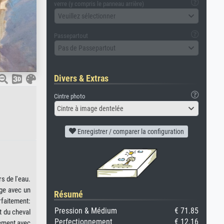
verre (y compris le panneau arrière)
Veuillez sélectionner
Passepartout
Pas de Passepartout
Divers & Extras
Cintre photo
Cintre à image dentelée
Enregistrer / comparer la configuration
s de l'eau.
age avec un
Résumé
rfaitement:
Pression & Médium
€ 71.85
t du cheval
Perfectionnement
€ 12.16
lement avec