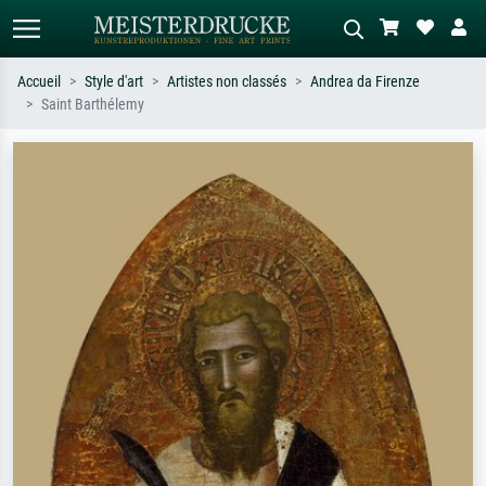
Accueil
Style d'art
Artistes non classés
Andrea da Firenze
Saint Barthélemy
Recherche standard
Recherche d'images IA
Recherchez par artiste, titre ou style –
Décrivez la scène – ex. prairie verte,
ex. Monet, Nuit étoilée,
abstrait avec beaucoup de rouge,
impressionnisme, vague de Hokusai,
tableau sombre, nu debout près d'un
nu.
arbre.