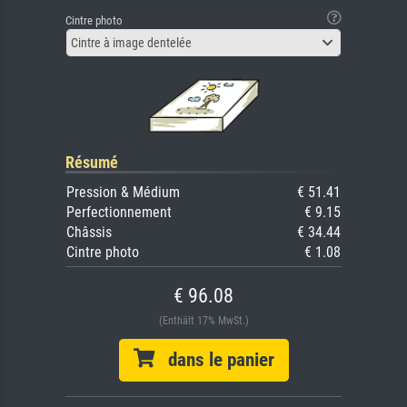
Cintre photo
Cintre à image dentelée
Résumé
Pression & Médium
€ 51.41
Perfectionnement
€ 9.15
Châssis
€ 34.44
Cintre photo
€ 1.08
€ 96.08
(Enthält 17% MwSt.)
dans le panier