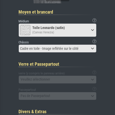
Moyen et brancard
Médium
Toile Leonardo (satin)
(Canvas Venezia)
Châssis
Cadre en toile - Image reflétée sur le côté
Verre et Passepartout
verre (y compris le panneau arrière)
Veuillez sélectionner
Passepartout
Pas de Passepartout
Divers & Extras