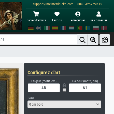
support@meisterdrucke.com · 0043 4257 29415
Panier d'achats
Favoris
enregistrer
se connecter
Configurez d'art
Largeur (motif, cm)
Hauteur (motif, cm)
Bord
0 cm bord