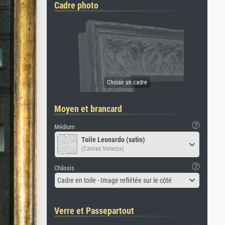
Cadre photo
Moyen et brancard
Médium
Toile Leonardo (satin)
(Canvas Venezia)
Châssis
Cadre en toile - Image reflétée sur le côté
Verre et Passepartout