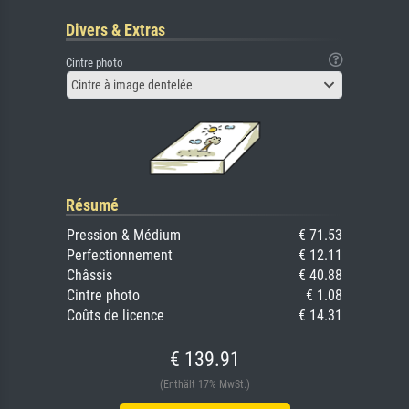
Divers & Extras
Cintre photo
Cintre à image dentelée
Résumé
Pression & Médium
€ 71.53
Perfectionnement
€ 12.11
Châssis
€ 40.88
Cintre photo
€ 1.08
Coûts de licence
€ 14.31
€ 139.91
(Enthält 17% MwSt.)