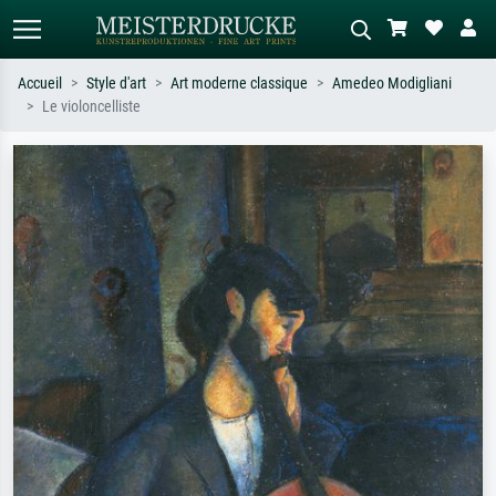
Accueil
Style d'art
Art moderne classique
Amedeo Modigliani
Le violoncelliste
Recherche standard
Recherche d'images IA
Recherchez par artiste, titre ou style –
Décrivez la scène – ex. prairie verte,
ex. Monet, Nuit étoilée,
abstrait avec beaucoup de rouge,
impressionnisme, vague de Hokusai,
tableau sombre, nu debout près d'un
nu.
arbre.