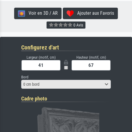
Voir en 3D / AR
Ajouter aux Favoris
0 Avis
Configurez d'art
Largeur (motif, cm)
Hauteur (motif, cm)
Bord
0 cm bord
Cadre photo