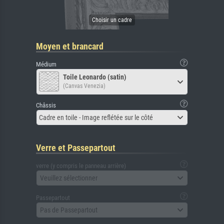
Moyen et brancard
Médium
Toile Leonardo (satin)
(Canvas Venezia)
Châssis
Cadre en toile - Image reflétée sur le côté
Verre et Passepartout
verre (y compris le panneau arrière)
Veuillez sélectionner
Passepartout
Pas de Passepartout