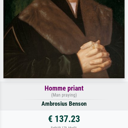
Homme priant
(Man praying)
Ambrosius Benson
€ 137.23
Enthält 17% MwSt.