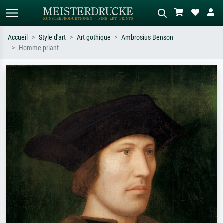
Accueil
Style d'art
Art gothique
Ambrosius Benson
Homme priant
Recherche standard
Recherche d'images IA
Recherchez par artiste, titre ou style –
Décrivez la scène – ex. prairie verte,
ex. Monet, Nuit étoilée,
abstrait avec beaucoup de rouge,
impressionnisme, vague de Hokusai,
tableau sombre, nu debout près d'un
nu.
arbre.