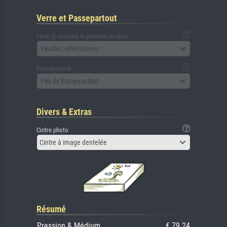
Verre et Passepartout
verre (y compris le panneau arrière)
Veuillez sélectionner
Passepartout
Pas de Passepartout
Divers & Extras
Cintre photo
Cintre à image dentelée
Résumé
Pression & Médium
€ 79.24