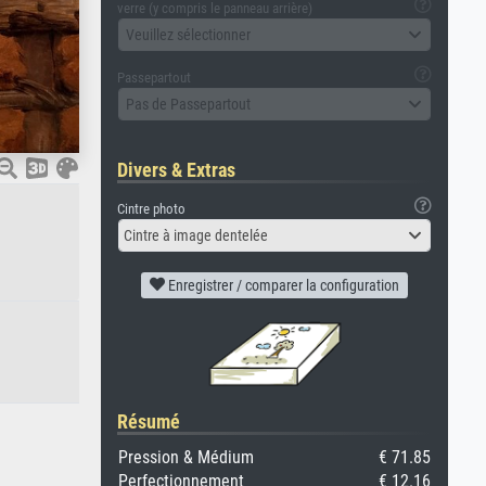
verre (y compris le panneau arrière)
Veuillez sélectionner
Passepartout
Pas de Passepartout
Divers & Extras
Cintre photo
Cintre à image dentelée
Enregistrer / comparer la configuration
Résumé
Pression & Médium
€ 71.85
Perfectionnement
€ 12.16