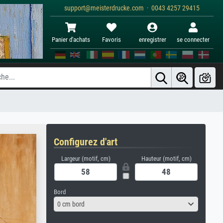
support@meisterdrucke.com · 0043 4257 29415
Panier d'achats
Favoris
enregistrer
se connecter
Configurez d'art
Largeur (motif, cm)
Hauteur (motif, cm)
Bord
0 cm bord