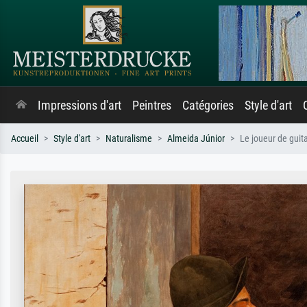
Impressions d'art
Peintres
Catégories
Style d'art
Accueil
Style d'art
Naturalisme
Almeida Júnior
Le joueur de guit