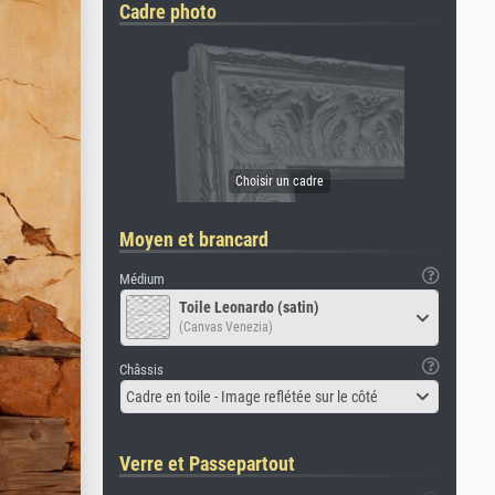
Cadre photo
Moyen et brancard
Médium
Toile Leonardo (satin)
(Canvas Venezia)
Châssis
Cadre en toile - Image reflétée sur le côté
Verre et Passepartout