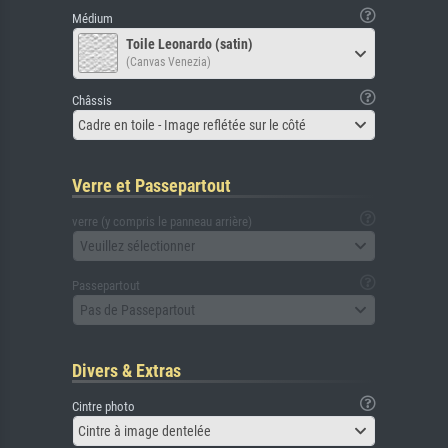
Médium
Toile Leonardo (satin)
(Canvas Venezia)
Châssis
Cadre en toile - Image reflétée sur le côté
Verre et Passepartout
verre (y compris le panneau arrière)
Veuillez sélectionner
Passepartout
Pas de Passepartout
Divers & Extras
Cintre photo
Cintre à image dentelée