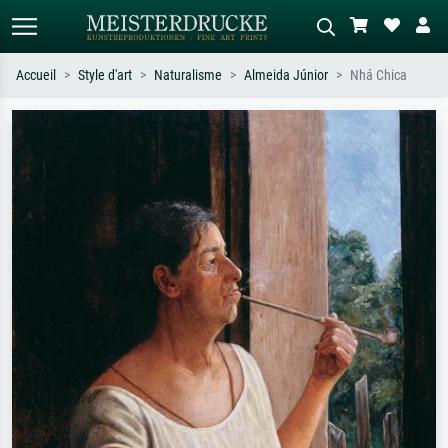
Accueil
Style d'art
Naturalisme
Almeida Júnior
Nhá Chica
Recherche standard
Recherche d'images IA
Recherchez par artiste, titre ou style –
Décrivez la scène – ex. prairie verte,
ex. Monet, Nuit étoilée,
abstrait avec beaucoup de rouge,
impressionnisme, vague de Hokusai,
tableau sombre, nu debout près d'un
nu.
arbre.