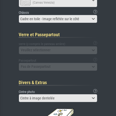
(Canvas Venezia)
Châssis
Cadre en toile - Image reflétée sur le côté
Verre et Passepartout
verre (y compris le panneau arrière)
Veuillez sélectionner
Passepartout
Pas de Passepartout
Divers & Extras
Cintre photo
Cintre à image dentelée