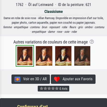
1762 · Öl auf Leinwand · ID de la peinture: 621
Classicisme
Dame en robe de soie rose · Allan Ramsay. Disponible en impression d'art sur toile,
papier photo, carton aquarelle, papier non couché ou papier japonais.
femme ·
empathique ·
contenu ·
brun ·
reposant ·
robe ·
fleurs ·
gris ·
ombre ·
contenu
·
empathique ·
dame ·
rose ·
soie ·
robe
Autres variations de couleurs de cette image
Voir en 3D / AR
Ajouter aux Favoris
0 Avis
Configurez d'art