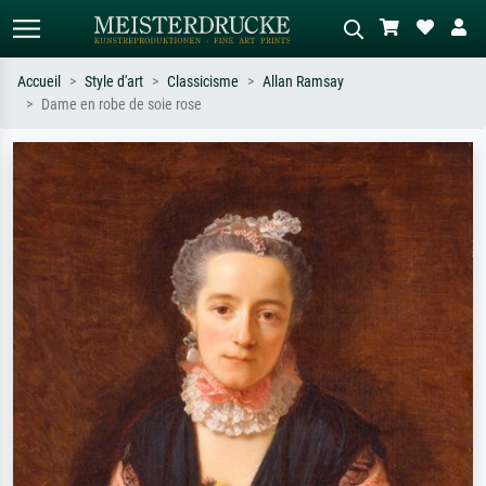
Accueil
Style d'art
Classicisme
Allan Ramsay
Dame en robe de soie rose
Recherche standard
Recherche d'images IA
Recherchez par artiste, titre ou style –
Décrivez la scène – ex. prairie verte,
ex. Monet, Nuit étoilée,
abstrait avec beaucoup de rouge,
impressionnisme, vague de Hokusai,
tableau sombre, nu debout près d'un
nu.
arbre.