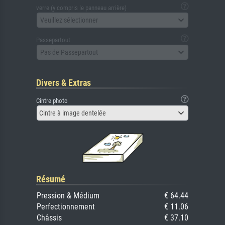
verre (y compris le panneau arrière)
Veuillez sélectionner
Passepartout
Pas de Passepartout
Divers & Extras
Cintre photo
Cintre à image dentelée
Résumé
Pression & Médium
€ 64.44
Perfectionnement
€ 11.06
Châssis
€ 37.10