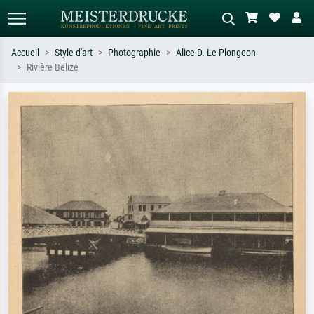
Accueil
Style d'art
Photographie
Alice D. Le Plongeon
Rivière Belize
Recherche standard
Recherche d'images IA
Recherchez par artiste, titre ou style –
Décrivez la scène – ex. prairie verte,
ex. Monet, Nuit étoilée,
abstrait avec beaucoup de rouge,
impressionnisme, vague de Hokusai,
tableau sombre, nu debout près d'un
nu.
arbre.