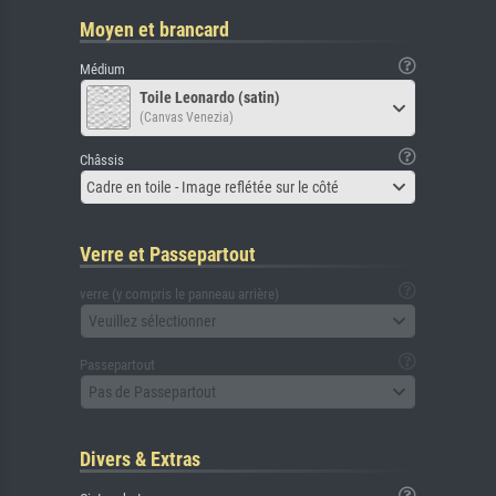
Moyen et brancard
Médium
Toile Leonardo (satin)
(Canvas Venezia)
Châssis
Cadre en toile - Image reflétée sur le côté
Verre et Passepartout
verre (y compris le panneau arrière)
Veuillez sélectionner
Passepartout
Pas de Passepartout
Divers & Extras