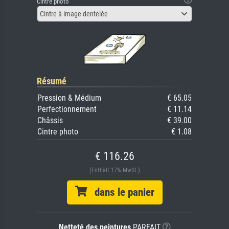
Cintre photo
Cintre à image dentelée
Résumé
Pression & Médium
€ 65.05
Perfectionnement
€ 11.14
Châssis
€ 39.00
Cintre photo
€ 1.08
€ 116.26
(Enthält 17% MwSt.)
dans le panier
Netteté des peintures
PARFAIT