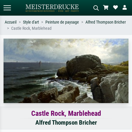
Accueil
Style d'art
Peinture de paysage
Alfred Thompson Bricher
Castle Rock, Marblehead
Recherche standard
Recherche d'images IA
Recherchez par artiste, titre ou style –
Décrivez la scène – ex. prairie verte,
ex. Monet, Nuit étoilée,
abstrait avec beaucoup de rouge,
impressionnisme, vague de Hokusai,
tableau sombre, nu debout près d'un
nu.
arbre.
Castle Rock, Marblehead
Alfred Thompson Bricher