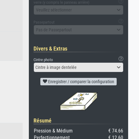
verre (y compris le panneau arrière)
Veuillez sélectionner
Passepartout
Pas de Passepartout
Divers & Extras
Cintre photo
Cintre à image dentelée
Enregistrer / comparer la configuration
Résumé
Pression & Médium
€ 74.66
Perfectionnement
€ 12.60