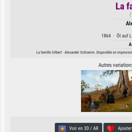
La f
(
Al
1864 · Öl auf L
A
La famille Gilbert · Alexander Schramm. Disponible en impression
Autres variatio
Voir en 3D / AR
Ajouter 