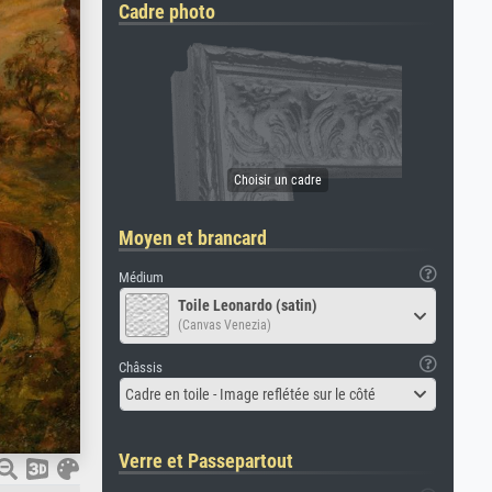
Cadre photo
Moyen et brancard
Médium
Toile Leonardo (satin)
(Canvas Venezia)
Châssis
Cadre en toile - Image reflétée sur le côté
Verre et Passepartout