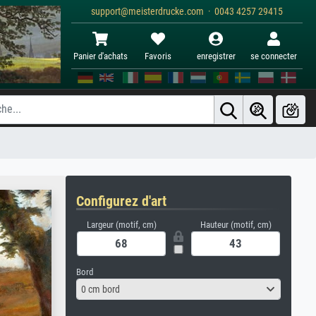
support@meisterdrucke.com · 0043 4257 29415
Panier d'achats
Favoris
enregistrer
se connecter
Configurez d'art
Largeur (motif, cm)
Hauteur (motif, cm)
Bord
0 cm bord