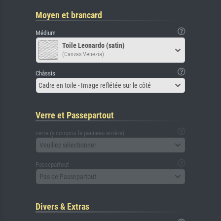
Moyen et brancard
Médium
Toile Leonardo (satin)
(Canvas Venezia)
Châssis
Cadre en toile - Image reflétée sur le côté
Verre et Passepartout
verre (y compris le panneau arrière)
Veuillez sélectionner
Passepartout
Pas de Passepartout
Divers & Extras