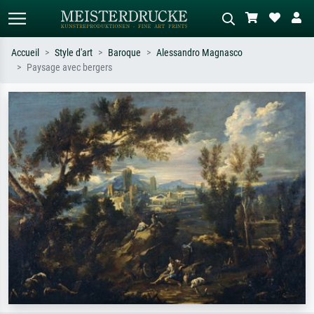
Accueil
Style d'art
Baroque
Alessandro Magnasco
Paysage avec bergers
Recherche standard
Recherche d'images IA
Recherchez par artiste, titre ou style –
Décrivez la scène – ex. prairie verte,
ex. Monet, Nuit étoilée,
abstrait avec beaucoup de rouge,
impressionnisme, vague de Hokusai,
tableau sombre, nu debout près d'un
nu.
arbre.