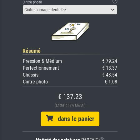
Cintre photo
Cintre à image dentelée
Résumé
Pression & Médium
€ 79.24
Perfectionnement
€ 13.37
Châssis
€ 43.54
Cintre photo
€ 1.08
€ 137.23
(Enthält 17% MwSt.)
dans le panier