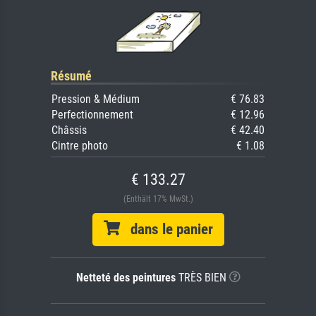
Résumé
Pression & Médium
€ 76.83
Perfectionnement
€ 12.96
Châssis
€ 42.40
Cintre photo
€ 1.08
€ 133.27
(Enthält 17% MwSt.)
dans le panier
Netteté des peintures
TRÈS BIEN