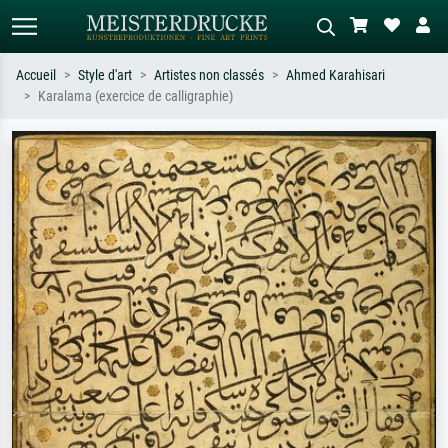
Accueil
Style d'art
Artistes non classés
Ahmed Karahisari
Karalama (exercice de calligraphie)
Recherche standard
Recherche d'images IA
Recherchez par artiste, titre ou style –
Décrivez la scène – ex. prairie verte,
ex. Monet, Nuit étoilée,
abstrait avec beaucoup de rouge,
impressionnisme, vague de Hokusai,
tableau sombre, nu debout près d'un
nu.
arbre.