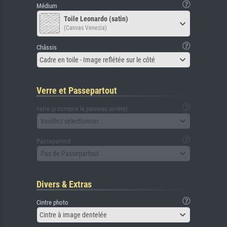
Médium
Toile Leonardo (satin)
(Canvas Venezia)
Châssis
Cadre en toile - Image reflétée sur le côté
Verre et Passepartout
verre (y compris le panneau arrière)
Veuillez sélectionner
Passepartout
Pas de Passepartout
Divers & Extras
Cintre photo
Cintre à image dentelée