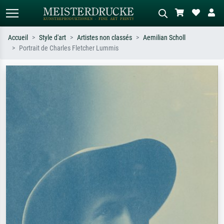
Accueil
Style d'art
Artistes non classés
Aemilian Scholl
Portrait de Charles Fletcher Lummis
Recherche standard
Recherche d'images IA
Recherchez par artiste, titre ou style –
Décrivez la scène – ex. prairie verte,
ex. Monet, Nuit étoilée,
abstrait avec beaucoup de rouge,
impressionnisme, vague de Hokusai,
tableau sombre, nu debout près d'un
nu.
arbre.