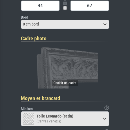
Bord
0 cm bord
Cadre photo
Moyen et brancard
Médium
Toile Leonardo (satin)
(Canvas Venezia)