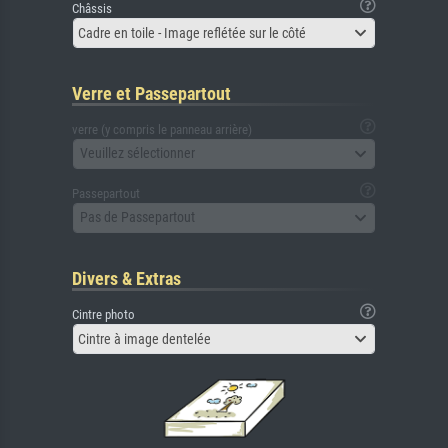
Châssis
Cadre en toile - Image reflétée sur le côté
Verre et Passepartout
verre (y compris le panneau arrière)
Veuillez sélectionner
Passepartout
Pas de Passepartout
Divers & Extras
Cintre photo
Cintre à image dentelée