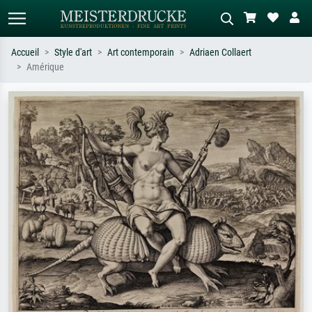
Accueil
Style d'art
Art contemporain
Adriaen Collaert
Amérique
Recherche standard
Recherche d'images IA
Recherchez par artiste, titre ou style –
Décrivez la scène – ex. prairie verte,
ex. Monet, Nuit étoilée,
abstrait avec beaucoup de rouge,
impressionnisme, vague de Hokusai,
tableau sombre, nu debout près d'un
nu.
arbre.