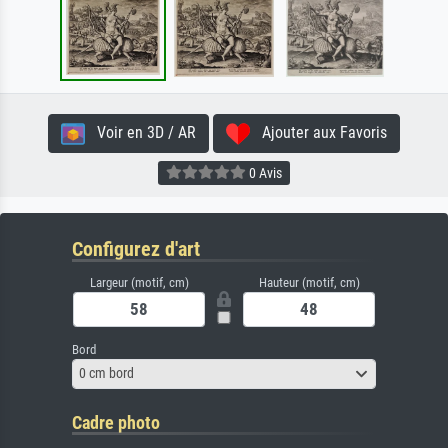
Voir en 3D / AR
Ajouter aux Favoris
0 Avis
Configurez d'art
Largeur (motif, cm)
Hauteur (motif, cm)
Bord
0 cm bord
Cadre photo