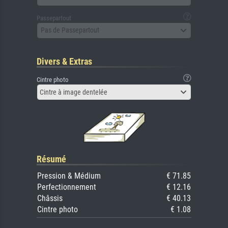
Passepartout
Pas de Passepartout
Divers & Extras
Cintre photo
Cintre à image dentelée
Résumé
Pression & Médium
€ 71.85
Perfectionnement
€ 12.16
Châssis
€ 40.13
Cintre photo
€ 1.08