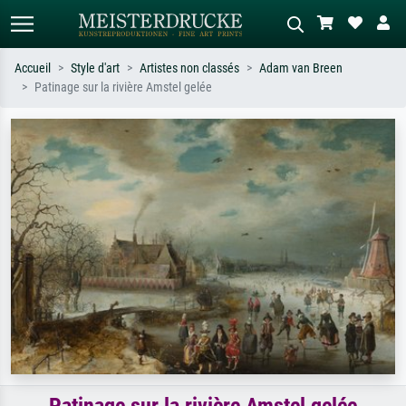
Accueil
Style d'art
Artistes non classés
Adam van Breen
Patinage sur la rivière Amstel gelée
Recherche standard
Recherche d'images IA
Recherchez par artiste, titre ou style –
Décrivez la scène – ex. prairie verte,
ex. Monet, Nuit étoilée,
abstrait avec beaucoup de rouge,
impressionnisme, vague de Hokusai,
tableau sombre, nu debout près d'un
nu.
arbre.
Patinage sur la rivière Amstel gelée