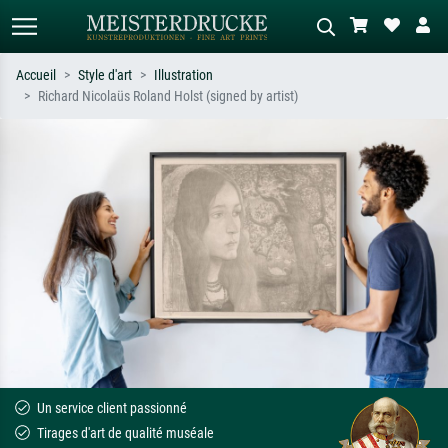
Accueil
Style d'art
Illustration
Richard Nicolaüs Roland Holst (signed by artist)
Recherche standard
Recherche d'images IA
Recherchez par artiste, titre ou style –
Décrivez la scène – ex. prairie verte,
ex. Monet, Nuit étoilée,
abstrait avec beaucoup de rouge,
impressionnisme, vague de Hokusai,
tableau sombre, nu debout près d'un
nu.
arbre.
Un service client passionné
Tirages d'art de qualité muséale