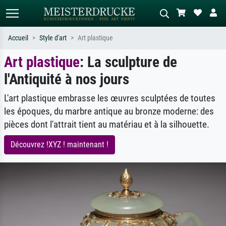
Accueil
Style d'art
Art plastique
Art plastique
: La sculpture de
Recherche standard
Recherche d'images IA
l'Antiquité à nos jours
Recherchez par artiste, titre ou style –
Décrivez la scène – ex. prairie verte,
ex. Monet, Nuit étoilée,
abstrait avec beaucoup de rouge,
impressionnisme, vague de Hokusai,
tableau sombre, nu debout près d'un
L'art plastique embrasse les œuvres sculptées de toutes
nu.
arbre.
les époques, du marbre antique au bronze moderne: des
pièces dont l'attrait tient au matériau et à la silhouette.
Découvrez !XYZ ! maintenant !