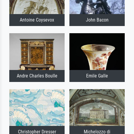
Antoine Coysevox
John Bacon
Andre Charles Boulle
Emile Galle
Christopher Dresser
Michelozzo di