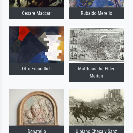
Cesare Maccari
Rubaldo Merello
Otto Freundlich
Matthaus the Elder
Merian
Donatello
Ulpiano Checa y Sanz