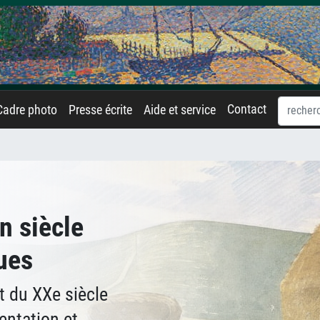
Contact
Cadre photo
Presse écrite
Aide et service
Un siècle
ques
rt du XXe siècle
entation et