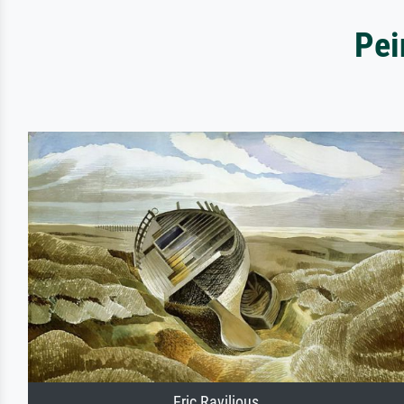
Pei
Eric Ravilious