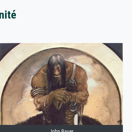
nité
John Bauer