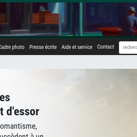
Contact
Cadre photo
Presse écrite
Aide et service
Des
t d'essor
 romantisme,
succèdent à un