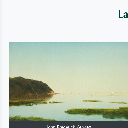
La
John Frederick Kensett