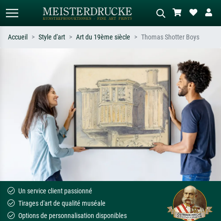
Accueil
Style d'art
Art du 19ème siècle
Thomas Shotter Boys
Recherche standard
Recherche d'images IA
Recherchez par artiste, titre ou style –
Décrivez la scène – ex. prairie verte,
ex. Monet, Nuit étoilée,
abstrait avec beaucoup de rouge,
impressionnisme, vague de Hokusai,
tableau sombre, nu debout près d'un
nu.
arbre.
Un service client passionné
Tirages d'art de qualité muséale
Options de personnalisation disponibles