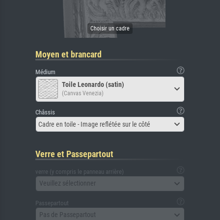
Moyen et brancard
Médium
Toile Leonardo (satin)
(Canvas Venezia)
Châssis
Cadre en toile - Image reflétée sur le côté
Verre et Passepartout
verre (y compris le panneau arrière)
Veuillez sélectionner
Passepartout
Pas de Passepartout