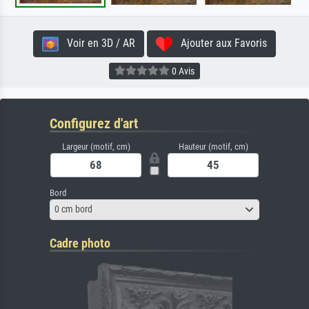
Voir en 3D / AR
Ajouter aux Favoris
0 Avis
Configurez d'art
Largeur (motif, cm)
Hauteur (motif, cm)
Bord
0 cm bord
Cadre photo