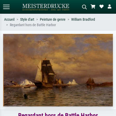
Accueil
Style d'art
Peinture de genre
William Bradford
Regardant hors de Battle Harbor
Recherche standard
Recherche d'images IA
Recherchez par artiste, titre ou style –
Décrivez la scène – ex. prairie verte,
ex. Monet, Nuit étoilée,
abstrait avec beaucoup de rouge,
impressionnisme, vague de Hokusai,
tableau sombre, nu debout près d'un
nu.
arbre.
Regardant hors de Battle Harbor