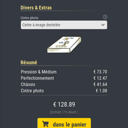
Divers & Extras
Cintre photo
Cintre à image dentelée
Résumé
Pression & Médium
€ 73.70
Perfectionnement
€ 12.47
Châssis
€ 41.64
Cintre photo
€ 1.08
€ 128.89
(Enthält 17% MwSt.)
dans le panier