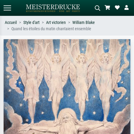
Accueil
Style d'art
Art victorien
William Blake
Quand les étoiles du matin chantaient ensemble
Recherche standard
Recherche d'images IA
Recherchez par artiste, titre ou style –
Décrivez la scène – ex. prairie verte,
ex. Monet, Nuit étoilée,
abstrait avec beaucoup de rouge,
impressionnisme, vague de Hokusai,
tableau sombre, nu debout près d'un
nu.
arbre.