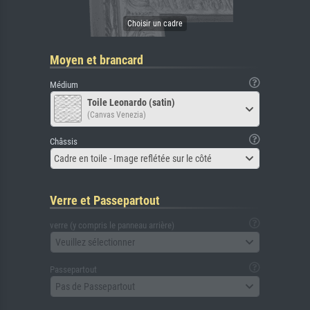
Moyen et brancard
Médium
Toile Leonardo (satin)
(Canvas Venezia)
Châssis
Cadre en toile - Image reflétée sur le côté
Verre et Passepartout
verre (y compris le panneau arrière)
Veuillez sélectionner
Passepartout
Pas de Passepartout