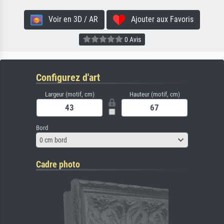
Voir en 3D / AR
Ajouter aux Favoris
0 Avis
Configurez d'art
Largeur (motif, cm)
Hauteur (motif, cm)
Bord
0 cm bord
Cadre photo