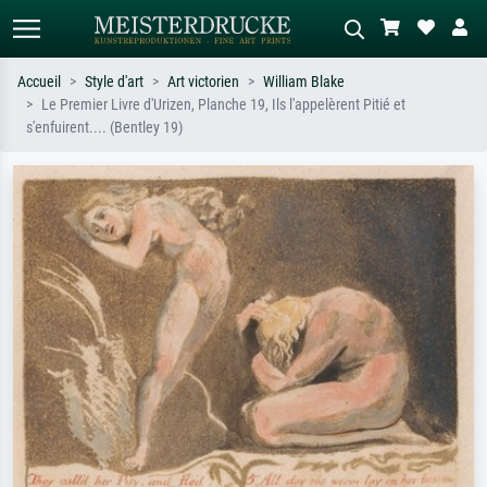
Accueil
Style d'art
Art victorien
William Blake
Le Premier Livre d'Urizen, Planche 19, Ils l'appelèrent Pitié et
Recherche standard
Recherche d'images IA
s'enfuirent.... (Bentley 19)
Recherchez par artiste, titre ou style –
Décrivez la scène – ex. prairie verte,
ex. Monet, Nuit étoilée,
abstrait avec beaucoup de rouge,
impressionnisme, vague de Hokusai,
tableau sombre, nu debout près d'un
nu.
arbre.