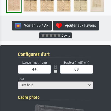
Voir en 3D / AR
Ajouter aux Favoris
0 Avis
Configurez d'art
Largeur (motif, cm)
Hauteur (motif, cm)
Bord
0 cm bord
Cadre photo