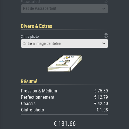
Passepartout
Pas de Passepartout
Divers & Extras
Cintre photo
Cintre à image dentelée
Résumé
Pression & Médium
€ 75.39
Perfectionnement
€ 12.79
Châssis
€ 42.40
Cintre photo
€ 1.08
€ 131.66