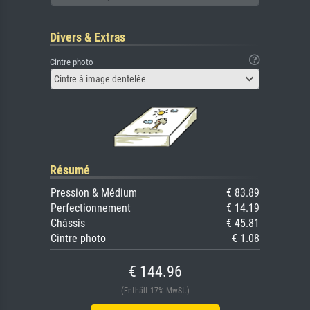
Divers & Extras
Cintre photo
Cintre à image dentelée
Résumé
Pression & Médium
€ 83.89
Perfectionnement
€ 14.19
Châssis
€ 45.81
Cintre photo
€ 1.08
€ 144.96
(Enthält 17% MwSt.)