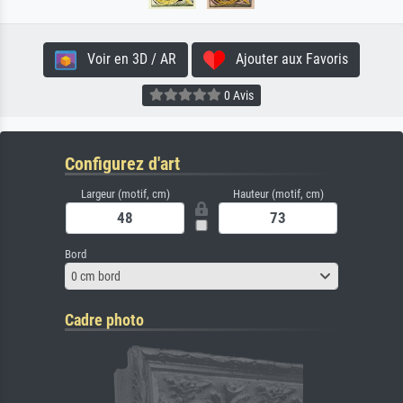
Voir en 3D / AR
Ajouter aux Favoris
0 Avis
Configurez d'art
Largeur (motif, cm)
Hauteur (motif, cm)
Bord
0 cm bord
Cadre photo