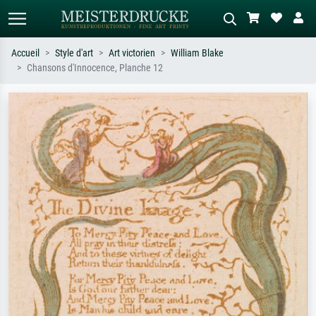
Accueil
Style d'art
Art victorien
William Blake
Chansons d'Innocence, Planche 12
Recherche standard
Recherche d'images IA
Recherchez par artiste, titre ou style –
Décrivez la scène – ex. prairie verte,
ex. Monet, Nuit étoilée,
abstrait avec beaucoup de rouge,
impressionnisme, vague de Hokusai,
tableau sombre, nu debout près d'un
nu.
arbre.