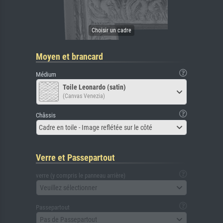
Moyen et brancard
Médium
Toile Leonardo (satin)
(Canvas Venezia)
Châssis
Cadre en toile - Image reflétée sur le côté
Verre et Passepartout
verre (y compris le panneau arrière)
Veuillez sélectionner
Passepartout
Pas de Passepartout