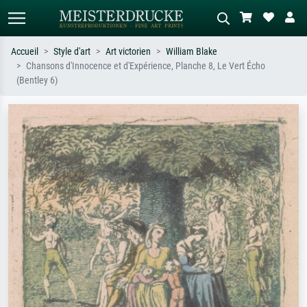
Accueil
Style d'art
Art victorien
William Blake
Chansons d'Innocence et d'Expérience, Planche 8, Le Vert Écho
Recherche standard
Recherche d'images IA
(Bentley 6)
Recherchez par artiste, titre ou style –
Décrivez la scène – ex. prairie verte,
ex. Monet, Nuit étoilée,
abstrait avec beaucoup de rouge,
impressionnisme, vague de Hokusai,
tableau sombre, nu debout près d'un
nu.
arbre.