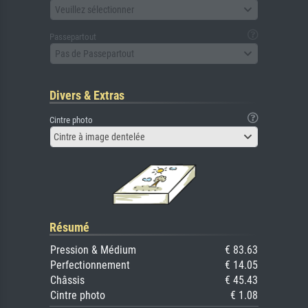
Veuillez sélectionner
Passepartout
Pas de Passepartout
Divers & Extras
Cintre photo
Cintre à image dentelée
Résumé
Pression & Médium
€ 83.63
Perfectionnement
€ 14.05
Châssis
€ 45.43
Cintre photo
€ 1.08