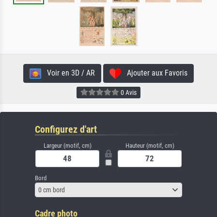
Voir en 3D / AR
Ajouter aux Favoris
0 Avis
Configurez d'art
Largeur (motif, cm)
Hauteur (motif, cm)
Bord
0 cm bord
Cadre photo