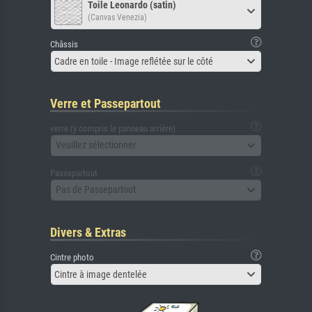
Toile Leonardo (satin)
(Canvas Venezia)
Châssis
Cadre en toile - Image reflétée sur le côté
Verre et Passepartout
verre (y compris le panneau arrière)
Veuillez sélectionner
Passepartout
Pas de Passepartout
Divers & Extras
Cintre photo
Cintre à image dentelée