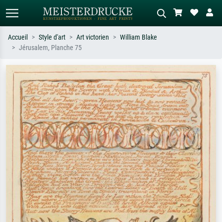
Accueil
Style d'art
Art victorien
William Blake
Jérusalem, Planche 75
Recherche standard
Recherche d'images IA
Recherchez par artiste, titre ou style –
Décrivez la scène – ex. prairie verte,
ex. Monet, Nuit étoilée,
abstrait avec beaucoup de rouge,
impressionnisme, vague de Hokusai,
tableau sombre, nu debout près d'un
nu.
arbre.