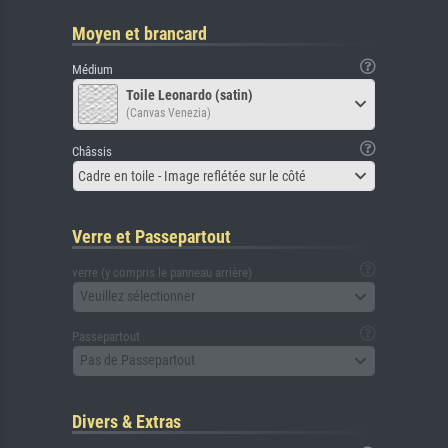
Moyen et brancard
Médium
Toile Leonardo (satin)
(Canvas Venezia)
Châssis
Cadre en toile - Image reflétée sur le côté
Verre et Passepartout
verre (y compris le panneau arrière)
Veuillez sélectionner
Passepartout
Pas de Passepartout
Divers & Extras