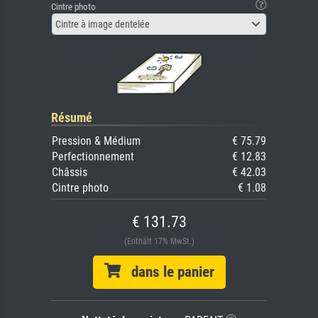
Cintre photo
Cintre à image dentelée
Résumé
Pression & Médium
€ 75.79
Perfectionnement
€ 12.83
Châssis
€ 42.03
Cintre photo
€ 1.08
€ 131.73
(Enthält 17% MwSt.)
dans le panier