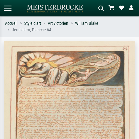
Accueil
Style d'art
Art victorien
William Blake
Jérusalem, Planche 64
Recherche standard
Recherche d'images IA
Recherchez par artiste, titre ou style –
Décrivez la scène – ex. prairie verte,
ex. Monet, Nuit étoilée,
abstrait avec beaucoup de rouge,
impressionnisme, vague de Hokusai,
tableau sombre, nu debout près d'un
nu.
arbre.