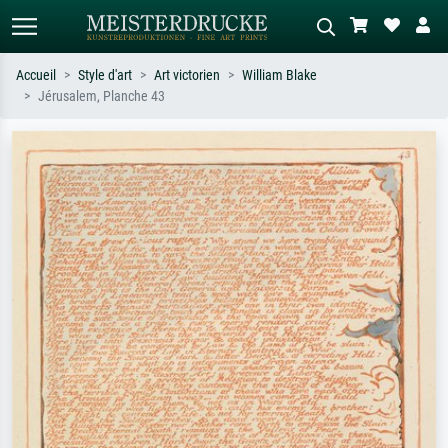
Accueil
Style d'art
Art victorien
William Blake
Jérusalem, Planche 43
Recherche standard
Recherche d'images IA
Recherchez par artiste, titre ou style –
Décrivez la scène – ex. prairie verte,
ex. Monet, Nuit étoilée,
abstrait avec beaucoup de rouge,
impressionnisme, vague de Hokusai,
tableau sombre, nu debout près d'un
nu.
arbre.