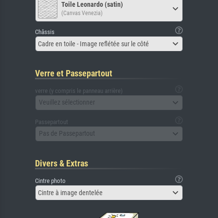
Toile Leonardo (satin)
(Canvas Venezia)
Châssis
Cadre en toile - Image reflétée sur le côté
Verre et Passepartout
verre (y compris le panneau arrière)
Veuillez sélectionner
Passepartout
Pas de Passepartout
Divers & Extras
Cintre photo
Cintre à image dentelée