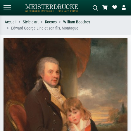
Accueil
Style d'art
Rococo
William Beechey
Edward George Lind et son fils, Montague
Recherche standard
Recherche d'images IA
Recherchez par artiste, titre ou style –
Décrivez la scène – ex. prairie verte,
ex. Monet, Nuit étoilée,
abstrait avec beaucoup de rouge,
impressionnisme, vague de Hokusai,
tableau sombre, nu debout près d'un
nu.
arbre.