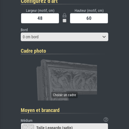
Configurez d'art
Largeur (motif, cm)
Hauteur (motif, cm)
Bord
0 cm bord
Cadre photo
Moyen et brancard
Médium
Toile Leonardo (satin)