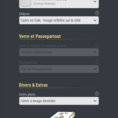
(Canvas Venezia)
Châssis
Cadre en toile - Image reflétée sur le côté
Verre et Passepartout
verre (y compris le panneau arrière)
Veuillez sélectionner
Passepartout
Pas de Passepartout
Divers & Extras
Cintre photo
Cintre à image dentelée