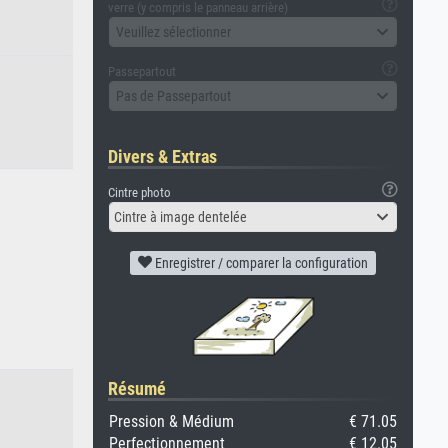
verre (y compris le panneau arrière)
Veuillez sélectionner
Passepartout
Pas de Passepartout
Divers & Extras
Cintre photo
Cintre à image dentelée
Enregistrer / comparer la configuration
Résumé
Pression & Médium
€ 71.05
Perfectionnement
€ 12.05