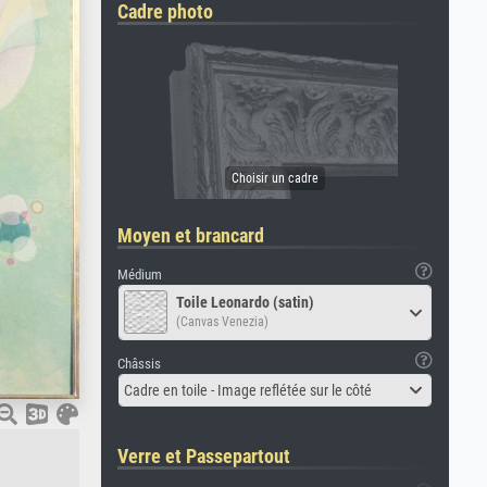
Cadre photo
Moyen et brancard
Médium
Toile Leonardo (satin)
(Canvas Venezia)
Châssis
Cadre en toile - Image reflétée sur le côté
Verre et Passepartout