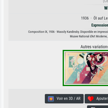
(Co
W
1936 · Öl auf Le
Expressio
Composition IX, 1936 · Wassily Kandinsky. Disponible en impressio
Musee National d'Art Moderne,
Autres variatio
Voir en 3D / AR
Ajouter 