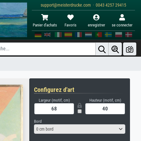
support@meisterdrucke.com · 0043 4257 29415
Panier d'achats
Favoris
enregistrer
se connecter
Configurez d'art
Largeur (motif, cm)
Hauteur (motif, cm)
Bord
0 cm bord