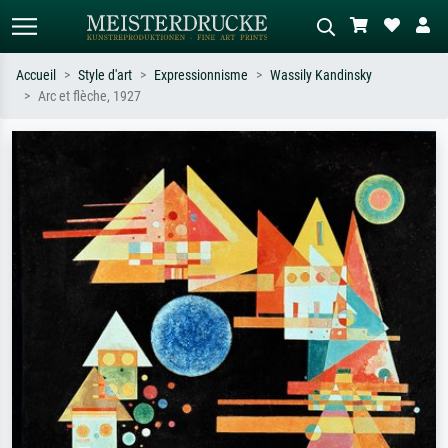
Accueil
Style d'art
Expressionnisme
Wassily Kandinsky
Arc et flèche, 1927
Recherche standard
Recherche d'images IA
Recherchez par artiste, titre ou style –
Décrivez la scène – ex. prairie verte,
ex. Monet, Nuit étoilée,
abstrait avec beaucoup de rouge,
impressionnisme, vague de Hokusai,
tableau sombre, nu debout près d'un
nu.
arbre.