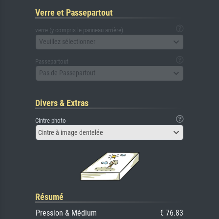
Verre et Passepartout
verre (y compris le panneau arrière)
Veuillez sélectionner
Passepartout
Pas de Passepartout
Divers & Extras
Cintre photo
Cintre à image dentelée
Résumé
Pression & Médium
€ 76.83