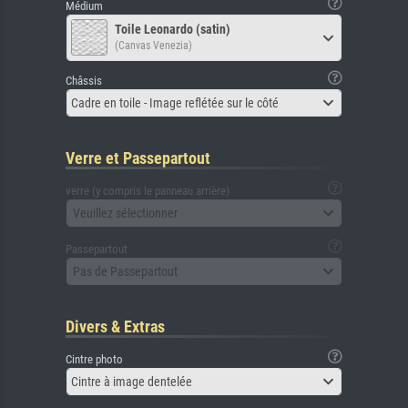
Médium
Toile Leonardo (satin)
(Canvas Venezia)
Châssis
Cadre en toile - Image reflétée sur le côté
Verre et Passepartout
verre (y compris le panneau arrière)
Veuillez sélectionner
Passepartout
Pas de Passepartout
Divers & Extras
Cintre photo
Cintre à image dentelée