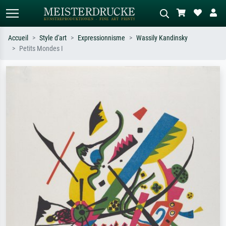
Accueil
Style d'art
Expressionnisme
Wassily Kandinsky
Petits Mondes I
Recherche standard
Recherche d'images IA
Recherchez par artiste, titre ou style –
Décrivez la scène – ex. prairie verte,
ex. Monet, Nuit étoilée,
abstrait avec beaucoup de rouge,
impressionnisme, vague de Hokusai,
tableau sombre, nu debout près d'un
nu.
arbre.