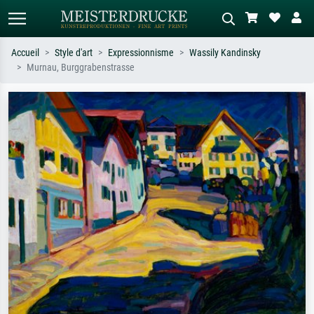
Accueil
Style d'art
Expressionnisme
Wassily Kandinsky
Murnau, Burggrabenstrasse
Recherche standard
Recherche d'images IA
Recherchez par artiste, titre ou style –
Décrivez la scène – ex. prairie verte,
ex. Monet, Nuit étoilée,
abstrait avec beaucoup de rouge,
impressionnisme, vague de Hokusai,
tableau sombre, nu debout près d'un
nu.
arbre.