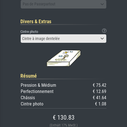
Pas de Passepartout
Divers & Extras
Cintre photo
Cintre à image dentelée
Résumé
Pression & Médium
€ 75.42
Perfectionnement
€ 12.69
Châssis
€ 41.64
Cintre photo
€ 1.08
€ 130.83
(Enthält 17% MwSt.)