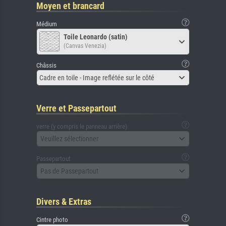
Moyen et brancard
Médium
Toile Leonardo (satin)
(Canvas Venezia)
Châssis
Cadre en toile - Image reflétée sur le côté
Verre et Passepartout
verre (y compris le panneau arrière)
Veuillez sélectionner
Passepartout
Pas de Passepartout
Divers & Extras
Cintre photo