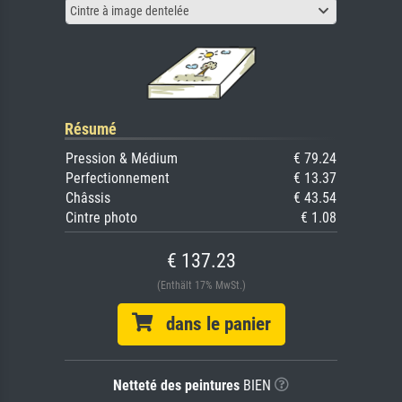
Cintre à image dentelée
Résumé
Pression & Médium
€ 79.24
Perfectionnement
€ 13.37
Châssis
€ 43.54
Cintre photo
€ 1.08
€ 137.23
(Enthält 17% MwSt.)
dans le panier
Netteté des peintures
BIEN