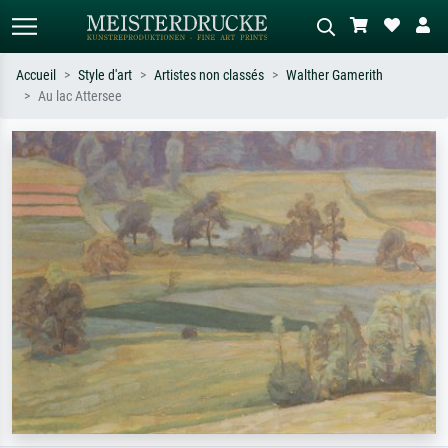
Accueil
Style d'art
Artistes non classés
Walther Gamerith
Au lac Attersee
Recherche standard
Recherche d'images IA
Recherchez par artiste, titre ou style –
Décrivez la scène – ex. prairie verte,
ex. Monet, Nuit étoilée,
abstrait avec beaucoup de rouge,
impressionnisme, vague de Hokusai,
tableau sombre, nu debout près d'un
nu.
arbre.