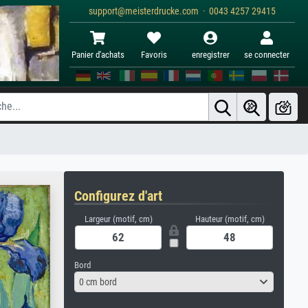
support@meisterdrucke.com · 0043 4257 29415
Panier d'achats
Favoris
enregistrer
se connecter
Configurez d'art
Largeur (motif, cm)
Hauteur (motif, cm)
Bord
0 cm bord