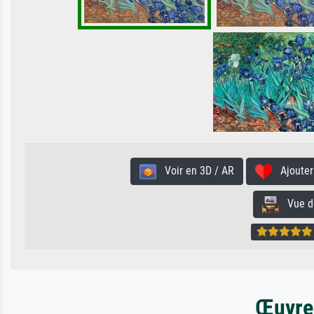
Voir en 3D / AR
Ajouter 
Vue de 
Œuvres