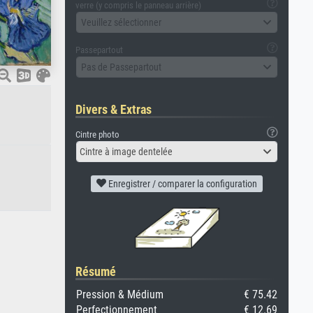
verre (y compris le panneau arrière)
Veuillez sélectionner
Passepartout
Pas de Passepartout
Divers & Extras
Cintre photo
Cintre à image dentelée
Enregistrer / comparer la configuration
Résumé
Pression & Médium
€ 75.42
Perfectionnement
€ 12.69