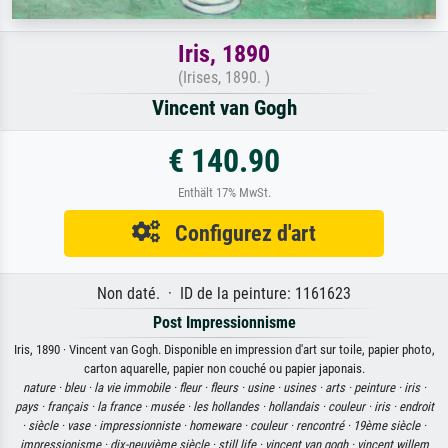
Iris, 1890
(Irises, 1890. )
Vincent van Gogh
€ 140.90
Enthält 17% MwSt.
Configurez d'art
Non daté. · ID de la peinture: 1161623
Post Impressionnisme
Iris, 1890 · Vincent van Gogh. Disponible en impression d'art sur toile, papier photo,
carton aquarelle, papier non couché ou papier japonais.
nature ·
bleu ·
la vie immobile ·
fleur ·
fleurs ·
usine ·
usines ·
arts ·
peinture ·
iris ·
pays ·
français ·
la france ·
musée ·
les hollandes ·
hollandais ·
couleur ·
iris ·
endroit
·
siècle ·
vase ·
impressionniste ·
homeware ·
couleur ·
rencontré ·
19ème siècle ·
impressionisme ·
dix-neuvième siècle ·
still life ·
vincent van gogh ·
vincent willem