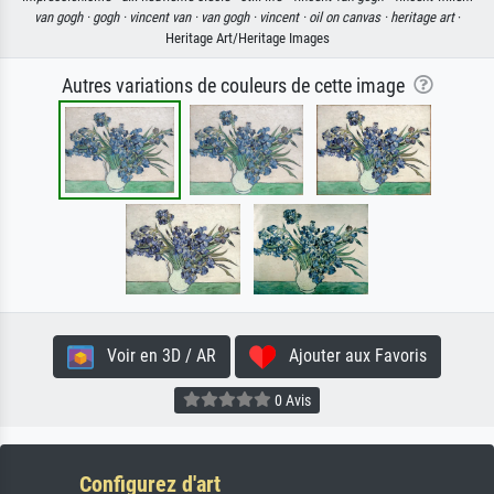
van gogh ·
gogh ·
vincent van ·
van gogh ·
vincent ·
oil on canvas ·
heritage art
·
Heritage Art/Heritage Images
Autres variations de couleurs de cette image
Voir en 3D / AR
Ajouter aux Favoris
0 Avis
Configurez d'art