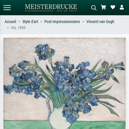
Accueil
Style d'art
Post Impressionnisme
Vincent van Gogh
Iris, 1890
Recherche standard
Recherche d'images IA
Recherchez par artiste, titre ou style –
Décrivez la scène – ex. prairie verte,
ex. Monet, Nuit étoilée,
abstrait avec beaucoup de rouge,
impressionnisme, vague de Hokusai,
tableau sombre, nu debout près d'un
nu.
arbre.