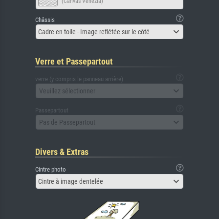
(Canvas Venezia)
Châssis
Cadre en toile - Image reflétée sur le côté
Verre et Passepartout
verre (y compris le panneau arrière)
Veuillez sélectionner
Passepartout
Pas de Passepartout
Divers & Extras
Cintre photo
Cintre à image dentelée