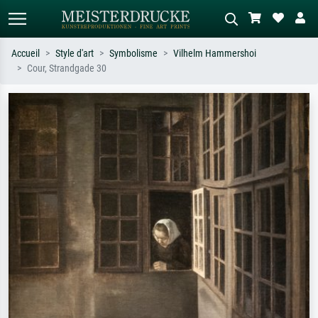
Accueil
Style d'art
Symbolisme
Vilhelm Hammershoi
Cour, Strandgade 30
Recherche standard
Recherche d'images IA
Recherchez par artiste, titre ou style –
Décrivez la scène – ex. prairie verte,
ex. Monet, Nuit étoilée,
abstrait avec beaucoup de rouge,
impressionnisme, vague de Hokusai,
tableau sombre, nu debout près d'un
nu.
arbre.