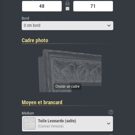
Bord
0 cm bord
Cadre photo
Moyen et brancard
Médium
Toile Leonardo (satin)
(Canvas Venezia)