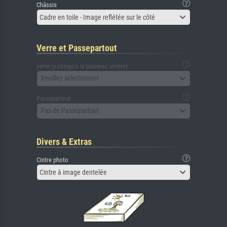
Châssis
Cadre en toile - Image reflétée sur le côté
Verre et Passepartout
verre (y compris le panneau arrière)
Veuillez sélectionner
Passepartout
Pas de Passepartout
Divers & Extras
Cintre photo
Cintre à image dentelée