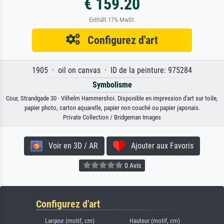
€ 159.20
Enthält 17% MwSt.
Configurez d'art
1905 · oil on canvas · ID de la peinture: 975284
Symbolisme
Cour, Strandgade 30 · Vilhelm Hammershoi. Disponible en impression d'art sur toile,
papier photo, carton aquarelle, papier non couché ou papier japonais.
Private Collection / Bridgeman Images
Voir en 3D / AR
Ajouter aux Favoris
0 Avis
Configurez d'art
Largeur (motif, cm)
Hauteur (motif, cm)