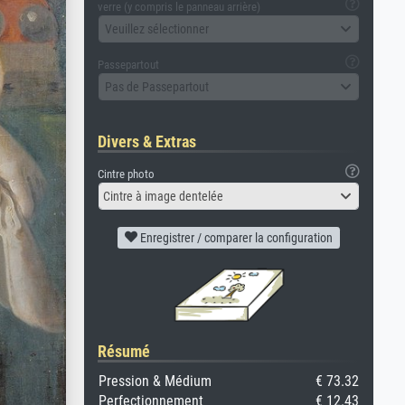
verre (y compris le panneau arrière)
Veuillez sélectionner
Passepartout
Pas de Passepartout
Divers & Extras
Cintre photo
Cintre à image dentelée
Enregistrer / comparer la configuration
Résumé
Pression & Médium
€ 73.32
Perfectionnement
€ 12.43