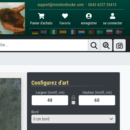
support@meisterdrucke.com · 0043 4257 29415
Panier d'achats
Favoris
enregistrer
se connecter
Configurez d'art
Largeur (motif, cm)
Hauteur (motif, cm)
Bord
0 cm bord