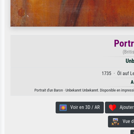
Portr
(Briti
Unb
1735 · Öl auf Le
A
Portrait d'un Baron · Unbekannt Unbekannt. Disponible en impressio
Voir en 3D / AR
Ajouter 
Vue de 