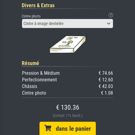
Divers & Extras
Cintre photo
Cintre à image dentelée
Résumé
Pression & Médium
€ 74.66
Perfectionnement
€ 12.60
Châssis
€ 42.03
Cintre photo
€ 1.08
€ 130.36
(Enthält 17% MwSt.)
dans le panier