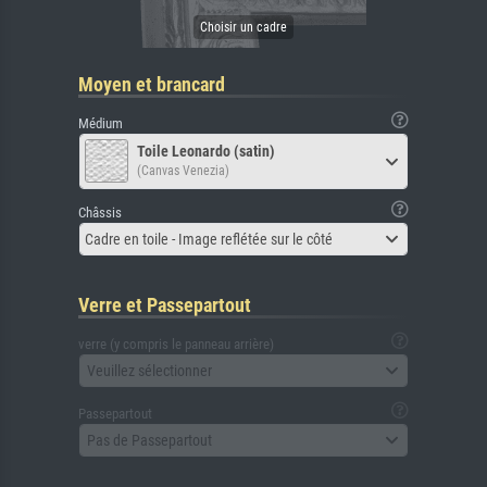
Moyen et brancard
Médium
Toile Leonardo (satin)
(Canvas Venezia)
Châssis
Cadre en toile - Image reflétée sur le côté
Verre et Passepartout
verre (y compris le panneau arrière)
Veuillez sélectionner
Passepartout
Pas de Passepartout