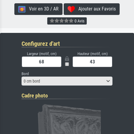
Voir en 3D / AR
Ajouter aux Favoris
0 Avis
Configurez d'art
Largeur (motif, cm)
Hauteur (motif, cm)
Bord
0 cm bord
Cadre photo