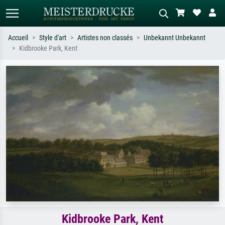
Accueil
Style d'art
Artistes non classés
Unbekannt Unbekannt
Kidbrooke Park, Kent
Recherche standard
Recherche d'images IA
Recherchez par artiste, titre ou style –
Décrivez la scène – ex. prairie verte,
ex. Monet, Nuit étoilée,
abstrait avec beaucoup de rouge,
impressionnisme, vague de Hokusai,
tableau sombre, nu debout près d'un
nu.
arbre.
Kidbrooke Park, Kent